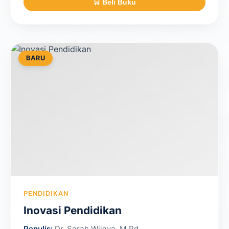
🛒 Beli Buku
BARU
PENDIDIKAN
Inovasi Pendidikan
Penulis:
Dr. Sarah Wijaya, M.Pd.