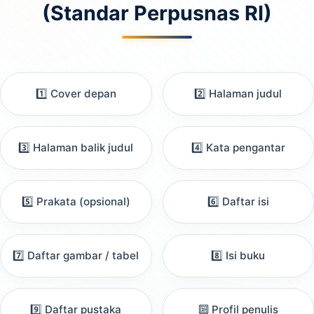
(Standar Perpusnas RI)
1️⃣ Cover depan
2️⃣ Halaman judul
3️⃣ Halaman balik judul
4️⃣ Kata pengantar
5️⃣ Prakata (opsional)
6️⃣ Daftar isi
7️⃣ Daftar gambar / tabel
8️⃣ Isi buku
9️⃣ Daftar pustaka
🔟 Profil penulis