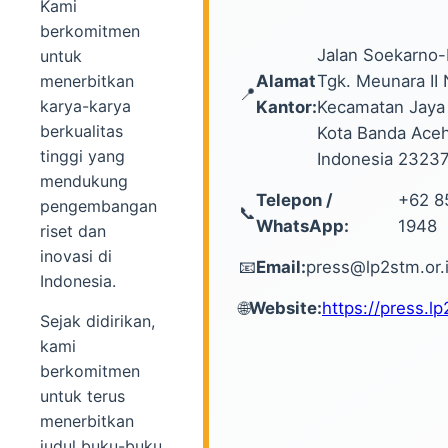
Kami
berkomitmen
Jalan Soekarno-H
untuk
menerbitkan
Alamat
Tgk. Meunara II 
📍
karya-karya
Kantor:
Kecamatan Jaya 
berkualitas
Kota Banda Aceh
tinggi yang
Indonesia 2323
mendukung
Telepon /
+62 8
pengembangan
📞
WhatsApp:
1948
riset dan
inovasi di
📧
Email:
press@lp2stm.or.
Indonesia.
🌐
Website:
https://press.lp
Sejak didirikan,
kami
berkomitmen
untuk terus
menerbitkan
judul buku-buku