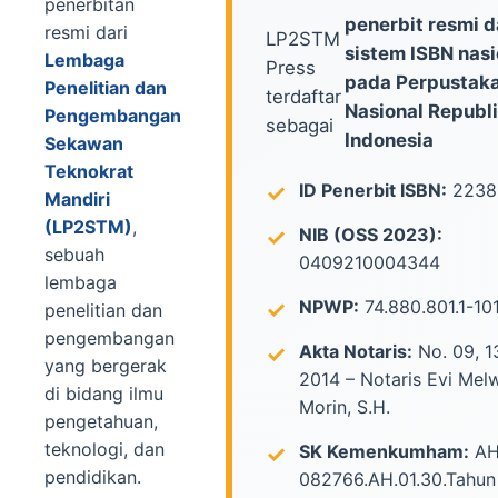
penerbitan
penerbit resmi 
resmi dari
LP2STM
sistem ISBN nasi
Lembaga
Press
pada Perpustak
Penelitian dan
terdaftar
Nasional Republ
Pengembangan
sebagai
Indonesia
Sekawan
Teknokrat
ID Penerbit ISBN:
2238
Mandiri
(LP2STM)
,
NIB (OSS 2023):
sebuah
0409210004344
lembaga
NPWP:
74.880.801.1-10
penelitian dan
pengembangan
Akta Notaris:
No. 09, 1
yang bergerak
2014 – Notaris Evi Mel
di bidang ilmu
Morin, S.H.
pengetahuan,
teknologi, dan
SK Kemenkumham:
AH
pendidikan.
082766.AH.01.30.Tahu