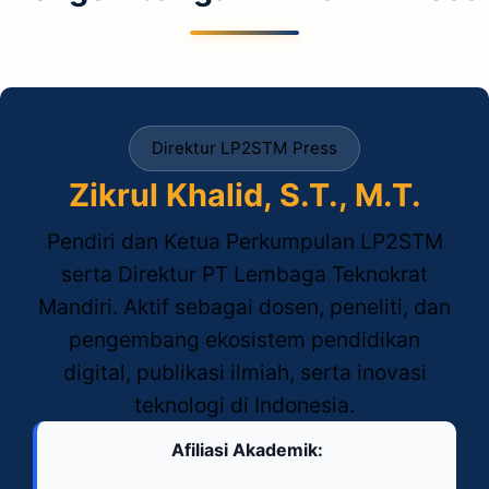
Direktur LP2STM Press
Zikrul Khalid, S.T., M.T.
Pendiri dan Ketua Perkumpulan LP2STM
serta Direktur PT Lembaga Teknokrat
Mandiri. Aktif sebagai dosen, peneliti, dan
pengembang ekosistem pendidikan
digital, publikasi ilmiah, serta inovasi
teknologi di Indonesia.
Afiliasi Akademik: