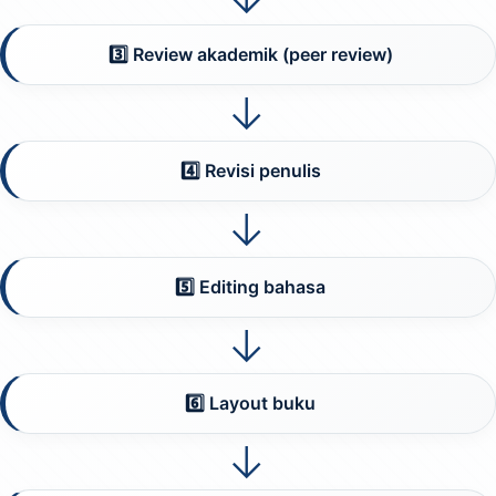
3️⃣ Review akademik (peer review)
→
4️⃣ Revisi penulis
→
5️⃣ Editing bahasa
→
6️⃣ Layout buku
→